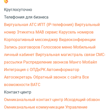
Круглосуточно
Телефония для бизнеса
Виртуальная АТС
ИПТ (IP-телефония)
Виртуальный
номер
Этикетка
МАВ сервис
Карусель номеров
Корпоративный мессенджер
Видеоконференции
Запись разговоров
Голосовое меню
Мобильный
личный кабинет
Виртуальная магистраль связи
СМС-
рассылки
Распределение звонков
Манго Мобайл
Интеграция с ОПДкРК
Автоинформатор
Автосекретарь
Обратный звонок с сайта
Все
возможности ВАТС
Контакт-центр
Омниканальный контакт-центр
Исходящий обзвон
Омниканальные коммуникации
Управление