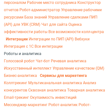
персоналом
Рабочее место сотрудника
Конструктор
отчетов
Робот-администратор
Управление рабочими
ресурсами
База знаний
Управление сделками
ПИП
(API) для УВК (CRM)
Чат для сайта
Оценка
эффективности работы
Все возможности колл-центра
Интеграции
Интеграции по ПИП (API)
Вебхуки
Интеграция с 1С
Все интеграции
Роботы и аналитика
Голосовой робот
Чат-бот
Речевая аналитика
Искусственный интеллект
Управление качеством (QM)
Бизнес-аналитика
Сервисы для маркетинга
Коллтрекинг
Мультиканальная аналитика
Анализ
конкурентов
Сквозная аналитика
Товарная аналитика
Email-трекинг
Окупаемость инвестиций
Мессенджер‑маркетинг
Робот-аналитик
Робот-