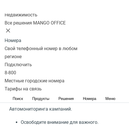
Колл-центр
Недвижимость
Все решения MANGO OFFICE
Автомониторинг кампаний
Номера
Для бизнес-успеха сейчас как никогда нужен
Свой телефонный номер в любом
глубокий анализа рынка и нестандартные
регионе
решения
. Но как часто мы жалуемся, что заела
Подключить
текучка, что данные аналитики неточны, что
8-800
можно прозевать признаки приближающихся
Местные городские номера
проблем.
Тарифы на связь
Поиск
Продукты
Решения
Номера
Меню
Мы сделали для вас удобный сервис
Автомониторинга кампаний.
Освободите внимание для важного.