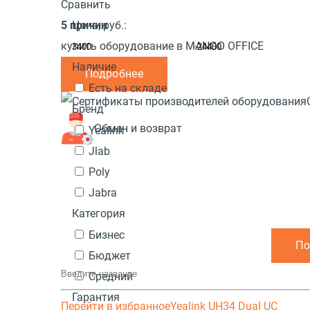
Сравнить
5 причин
Цена,
руб.:
купить оборудование в MANGO OFFICE
-
Наличие
Подробнее
Есть на складе
Бренд
Обмен и возврат
Yealink
Jlab
Poly
Jabra
Категория
Бизнес
Бюджет
Средний
Гарантия
Перейти в избранное
Yealink UH34 Dual UC