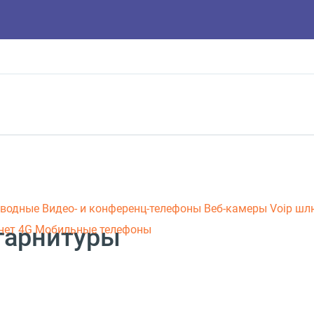
оводные
Видео- и конференц-телефоны
Веб-камеры
Voip ш
гарнитуры
нет 4G
Мобильные телефоны