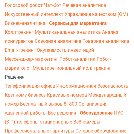
Голосовой робот
Чат-бот
Речевая аналитика
Искусственный интеллект
Управление качеством (QM)
Бизнес-аналитика
Сервисы для маркетинга
Коллтрекинг
Мультиканальная аналитика
Анализ
конкурентов
Сквозная аналитика
Товарная аналитика
Email-трекинг
Окупаемость инвестиций
Мессенджер‑маркетинг
Робот-аналитик
Робот-
маркетолог
Мультирегиональный коллтрекинг
Решения
Телефонизация офиса
Информационная безопасность
Крупному бизнесу
Красивые номера
Международный
номер
Бесплатный вызов 8−800
Организация
удаленной работы
Все решения
Оборудование
ПУС
(SIP) телефоны стационарные
Веб-камеры
Профессиональные гарнитуры
Сетевое оборудование