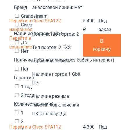
Бренд
аналоговой линии:
Нет
Grandstream
Перейти в
Cisco SPA122
5 400
Под
Cisco
избранное
₽
заказ
Наличие портов 1 Gbit
Количество портов:
2
Перейти в
В
Да
сравнение
Тип портов:
2 FXS
корзину
Нет
Наличие PoE (питание через кабель интернет)
Гарантия:
1 год
Нет
Наличие портов 1 Gbit:
Гарантия
Нет
1 год
2 года
Наличие режима
Количество линий
"моста" подключения
1
ПК к шлюзу:
Да
2
Перейти в
Cisco SPA112
4 300
Под