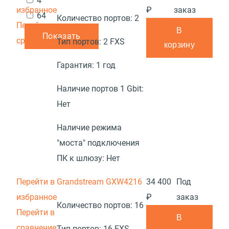
4
избранное
₽
заказ
64
Количество портов:
2
Перейти в
В
Показать
сравнение
Тип портов:
2 FXS
корзину
Гарантия:
1 год
Наличие портов 1 Gbit:
Нет
Наличие режима
"моста" подключения
ПК к шлюзу:
Нет
Перейти в
Grandstream GXW4216
34 400
Под
избранное
₽
заказ
Количество портов:
16
Перейти в
В
сравнение
Тип портов:
16 FXS