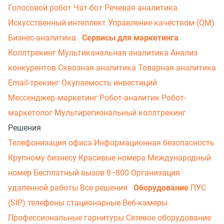
Голосовой робот
Чат-бот
Речевая аналитика
Искусственный интеллект
Управление качеством (QM)
Бизнес-аналитика
Сервисы для маркетинга
Коллтрекинг
Мультиканальная аналитика
Анализ
конкурентов
Сквозная аналитика
Товарная аналитика
Email-трекинг
Окупаемость инвестиций
Мессенджер‑маркетинг
Робот-аналитик
Робот-
маркетолог
Мультирегиональный коллтрекинг
Решения
Телефонизация офиса
Информационная безопасность
Крупному бизнесу
Красивые номера
Международный
номер
Бесплатный вызов 8−800
Организация
удаленной работы
Все решения
Оборудование
ПУС
(SIP) телефоны стационарные
Веб-камеры
Профессиональные гарнитуры
Сетевое оборудование