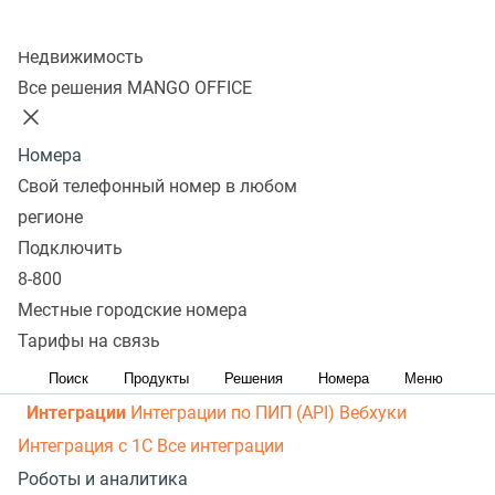
рассылки
Распределение звонков
Манго Мобайл
Колл-центр
Интеграция с ОПДкРК
Автоинформатор
Недвижимость
Автосекретарь
Обратный звонок с сайта
Все
Все решения MANGO OFFICE
возможности ВАТС
Контакт-центр
Номера
Омниканальный контакт-центр
Исходящий обзвон
Свой телефонный номер в любом
Омниканальные коммуникации
Управление
регионе
персоналом
Рабочее место сотрудника
Конструктор
Подключить
8-800
отчетов
Робот-администратор
Управление рабочими
Местные городские номера
ресурсами
База знаний
Управление сделками
ПИП
Тарифы на связь
(API) для УВК (CRM)
Чат для сайта
Оценка
эффективности работы
Все возможности колл-центра
Поиск
Продукты
Решения
Номера
Меню
Интеграции
Интеграции по ПИП (API)
Вебхуки
Интеграция с 1С
Все интеграции
Роботы и аналитика