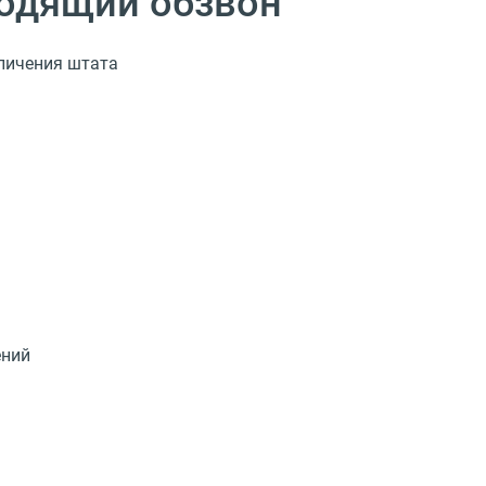
одящий обзвон
еличения штата
ений