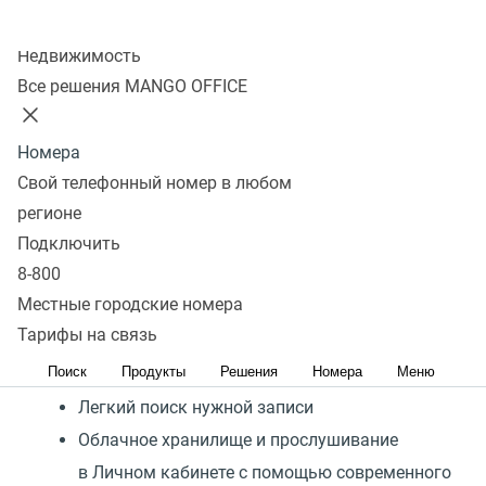
Повышайте качество
Колл-центр
обслуживания с помощью
Недвижимость
простого инструмента
Все решения MANGO OFFICE
Запись входящих и исходящих звонков
Номера
Ускорение прослушивания, шумоподавление,
Свой телефонный номер в любом
перемотка
регионе
Подключить
Добавление записей в избранное
8-800
Гибкие настройки функций, какие разговоры
Местные городские номера
записывать
Тарифы на связь
Исключения для записи разговоров
Поиск
Продукты
Решения
Номера
Меню
руководства
Легкий поиск нужной записи
Облачное хранилище и прослушивание
в Личном кабинете с помощью современного