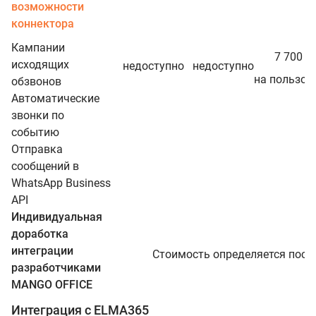
возможности
коннектора
Кампании
ру
7 700
/г
исходящих
недоступно
недоступно
на пользов
обзвонов
Автоматические
звонки по
событию
Отправка
сообщений в
WhatsApp Business
API
Индивидуальная
доработка
интеграции
Стоимость определяется посл
разработчиками
MANGO OFFICE
Интеграция с ELMA365