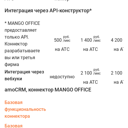
Интеграция через API-конструктор*
* MANGO OFFICE
предоставляет
только API.
руб.
руб.
ру
500
1 400
4 200
/мес
/мес
/м
Коннектор
на АТС
на АТС
на АТ
разрабатываете
вы или третья
фирма
руб.
ру
Интеграция через
2 100
2 100
/мес
/м
недоступно
вебхуки
на АТС
на АТ
amoCRM, коннектор MANGO OFFICE
Базовая
функциональность
коннектора
Базовая