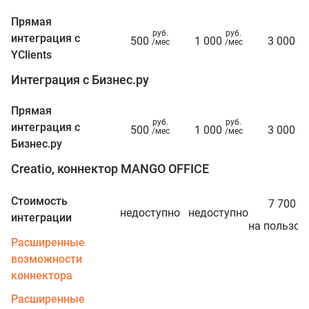
Прямая
руб.
руб.
ру
интеграция с
500
1 000
3 000
/мес
/мес
/м
YClients
Интеграция с Бизнес.ру
Прямая
руб.
руб.
ру
интеграция с
500
1 000
3 000
/мес
/мес
/м
Бизнес.ру
Creatio, коннектор MANGO OFFICE
ру
Стоимость
7 700
/г
недоступно
недоступно
интеграции
на пользов
Расширенные
возможности
коннектора
Расширенные