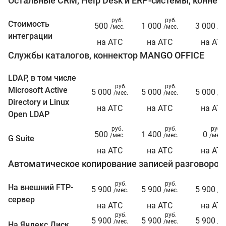
Остальные CRM, Help Desk и ERP-системы, конне
руб.
руб.
ру
Стоимость
500
1 000
3 000
/мес.
/мес.
/ме
интеграции
на АТС
на АТС
на АТ
Службы каталогов, коннектор MANGO OFFICE
LDAP, в том числе
руб.
руб.
ру
Microsoft Active
5 000
5 000
5 000
/мес.
/мес.
/ме
Directory и Linux
на АТС
на АТС
на АТ
Open LDAP
руб.
руб.
руб.
500
1 400
0
/мес.
/мес.
/мес.
G Suite
на АТС
на АТС
на АТ
Автоматическое копирование записей разговоров
руб.
руб.
ру
На внешний FTP-
5 900
5 900
5 900
/мес.
/мес.
/ме
сервер
на АТС
на АТС
на АТ
руб.
руб.
ру
5 900
5 900
5 900
/мес.
/мес.
/ме
На Яндекс.Диск