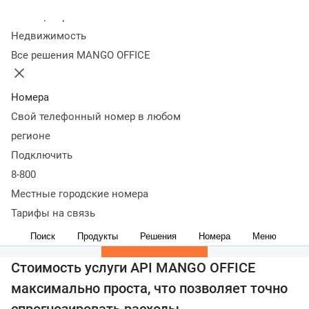
Колл-центр
Недвижимость
API-конструктор
Все решения MANGO OFFICE
Подробнее
Номера
Прямые интеграции
Свой телефонный номер в любом
регионе
Подключить
Подробнее
8-800
Универсальный коннектор
Местные городские номера
Тарифы на связь
Поиск
Продукты
Решения
Номера
Меню
Подробнее
Стоимость услуги API MANGO OFFICE
максимально проста, что позволяет точно