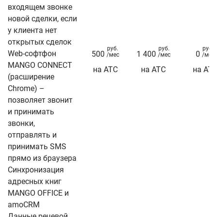
входящем звонке
новой сделки, если
у клиента нет
открытых сделок
руб.
руб.
руб.
Web-софтфон
500
1 400
0
/мес
/мес
/мес
MANGO CONNECT
на АТС
на АТС
на АТ
(расширение
Chrome) –
позволяет звонит
и принимать
звонки,
отправлять и
принимать SMS
прямо из браузера
Синхронизация
адресных книг
MANGO OFFICE и
amoCRM
Данные речевой