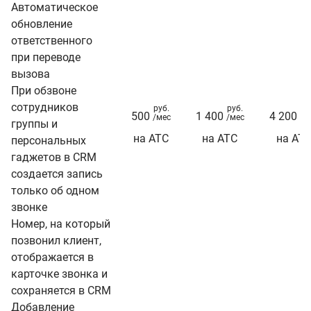
Автоматическое
обновление
ответственного
при переводе
вызова
При обзвоне
сотрудников
руб.
руб.
ру
500
1 400
4 200
/мес
/мес
/м
группы и
на АТС
на АТС
на АТ
персональных
гаджетов в CRM
создается запись
только об одном
звонке
Номер, на который
позвонил клиент,
отображается в
карточке звонка и
сохраняется в CRM
Добавление