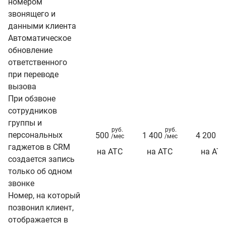
номером
звонящего и
данными клиента
Автоматическое
обновление
ответственного
при переводе
вызова
При обзвоне
сотрудников
группы и
руб.
руб.
ру
персональных
500
1 400
4 200
/мес
/мес
/м
гаджетов в CRM
на АТС
на АТС
на АТ
создается запись
только об одном
звонке
Номер, на который
позвонил клиент,
отображается в