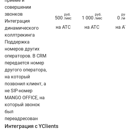
приеме и
совершении
звонков
руб.
руб.
руб.
500
1 000
0
/мес
/мес
/мес
Интеграция
на АТС
на АТС
на АТ
динамического
коллтрекинга
Поддержка
номеров других
операторов. В CRM
передается номер
другого оператора,
на который
позвонил клиент, а
не SIP-номер
MANGO OFFICE, на
который звонок
был
переадресован
Интеграция с YClients