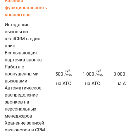
Базовая
функциональность
коннектора
Исходящие
вызовы из
retailCRM в один
клик
Всплывающая
карточка звонка
Работа с
руб.
руб.
ру
пропущенными
500
1 000
3 000
/мес
/мес
/м
вызовами
на АТС
на АТС
на АТ
Автоматическое
распределение
звонков на
персональных
менеджеров
Хранение записей
разговоров в CRM