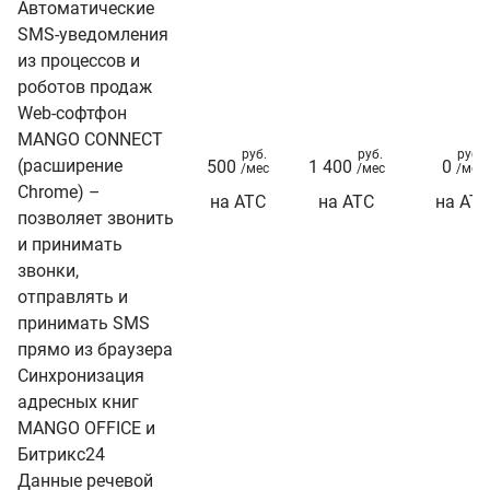
Автоматические
SMS-уведомления
из процессов и
роботов продаж
Web-софтфон
MANGO CONNECT
руб.
руб.
руб.
(расширение
500
1 400
0
/мес
/мес
/мес
Chrome) –
на АТС
на АТС
на АТ
позволяет звонить
и принимать
звонки,
отправлять и
принимать SMS
прямо из браузера
Синхронизация
адресных книг
MANGO OFFICE и
Битрикс24
Данные речевой