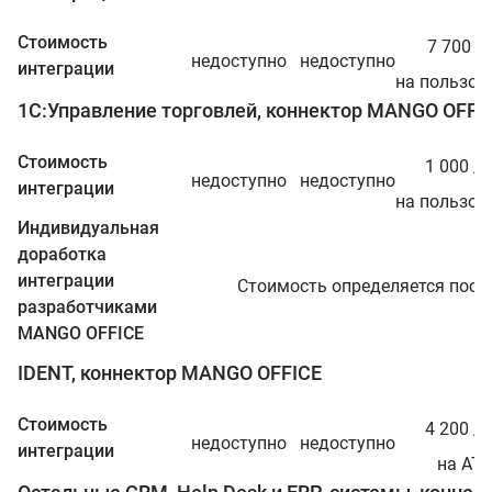
ру
Стоимость
7 700
/г
недоступно
недоступно
интеграции
на пользов
1С:Управление торговлей, коннектор MANGO OFFI
ру
Стоимость
1 000
/ме
недоступно
недоступно
интеграции
на пользов
Индивидуальная
доработка
интеграции
Стоимость определяется посл
разработчиками
MANGO OFFICE
IDENT, коннектор MANGO OFFICE
ру
Стоимость
4 200
/ме
недоступно
недоступно
интеграции
на АТ