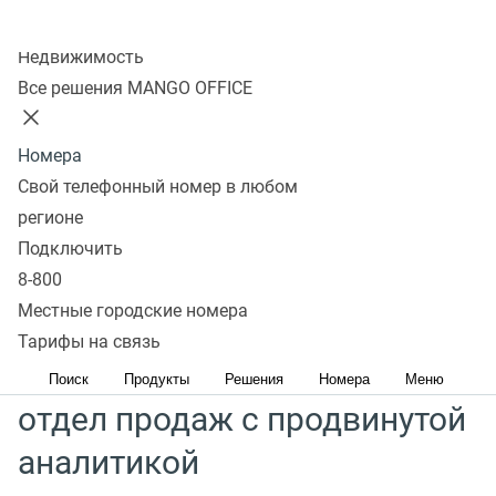
Подключайте за 15 минут и увеличивай продажи
Колл-центр
Недвижимость
Узнать подробнее
Все решения MANGO OFFICE
Снижение затрат рабочего времени на сбор
Номера
аналитики в два раза
Свой телефонный номер в любом
Принятие решений на основе объективных данных
регионе
Контроль ключевых метрик продаж в наглядных
Подключить
отчетах
8-800
Более 25 отраслей используют MANGO OFFICE
Местные городские номера
Тарифы на связь
Создавайте правильный
Поиск
Продукты
Решения
Номера
Меню
отдел продаж с продвинутой
аналитикой