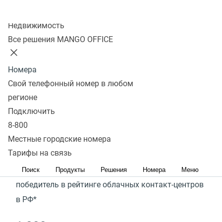
Колл-центр
Недвижимость
Подключить
Запросить демо
Все решения MANGO OFFICE
Омниканальный Контакт‑центр MANGO OFFICE
—
Номера
комплексное решение для работы клиентской
Свой телефонный номер в любом
поддержки, продаж и колл‑центров (звонки, чаты,
регионе
аналитика, внутреннее общение, автоматизация,
Подключить
контроль очереди и др.)
8-800
Местные городские номера
Тарифы на связь
ТОП-1
Поиск
Продукты
Решения
Номера
Меню
победитель в рейтинге облачных контакт-центров
в РФ*