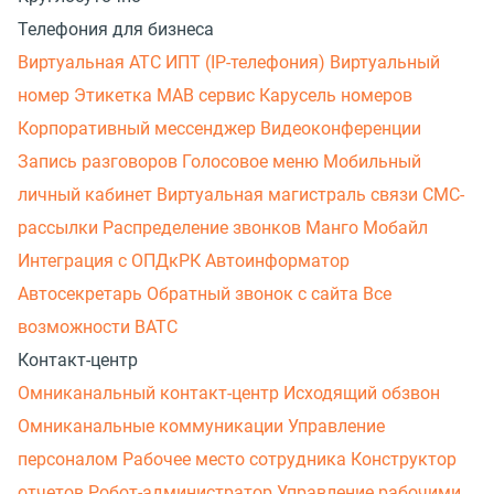
Телефония для бизнеса
Виртуальная АТС
ИПТ (IP-телефония)
Виртуальный
номер
Этикетка
МАВ сервис
Карусель номеров
Корпоративный мессенджер
Видеоконференции
Запись разговоров
Голосовое меню
Мобильный
личный кабинет
Виртуальная магистраль связи
СМС-
рассылки
Распределение звонков
Манго Мобайл
Интеграция с ОПДкРК
Автоинформатор
Автосекретарь
Обратный звонок с сайта
Все
возможности ВАТС
Контакт-центр
Омниканальный контакт-центр
Исходящий обзвон
Омниканальные коммуникации
Управление
персоналом
Рабочее место сотрудника
Конструктор
отчетов
Робот-администратор
Управление рабочими