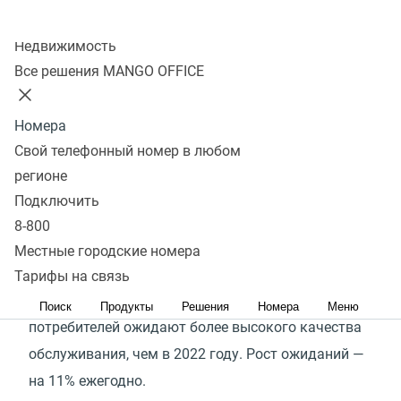
Колл-центр
Подключить
Запросить демо
Недвижимость
Все решения MANGO OFFICE
74%
Номера
покупателей используют несколько каналов
Свой телефонный номер в любом
коммуникации с компанией до покупки. При этом
регионе
потребители в возрасте до 45 лет предпочитают
Подключить
8-800
цифровые каналы телефону.
Местные городские номера
31%
Тарифы на связь
Поиск
Продукты
Решения
Номера
Меню
потребителей ожидают более высокого качества
обслуживания, чем в 2022 году. Рост ожиданий —
на 11% ежегодно.