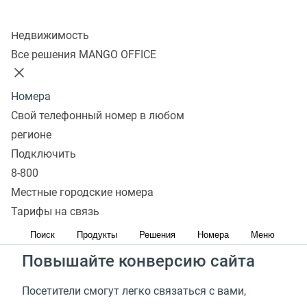
Подключить
Колл-центр
Недвижимость
Все решения MANGO OFFICE
Установите виджет
Обратного звонка
Номера
Свой телефонный номер в любом
Увеличьте количество звонков
регионе
Подключить
Потенциальные клиенты могут уйти и выбрать
8-800
конкурентов, так как не смогли связаться с Вами.
Местные городские номера
Сервис обратного звонка— отличная возможность
Тарифы на связь
не упускать таких клиентов
Поиск
Продукты
Решения
Номера
Меню
Повышайте конверсию сайта
Посетители смогут легко связаться с вами,