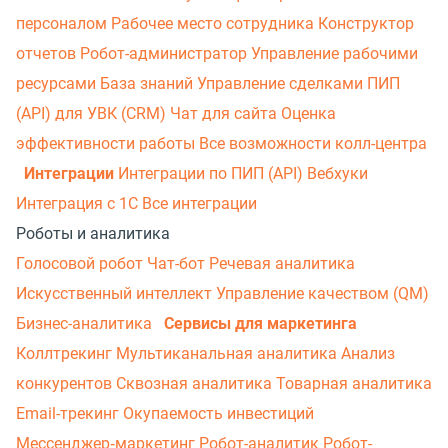
персоналом
Рабочее место сотрудника
Конструктор
отчетов
Робот-администратор
Управление рабочими
ресурсами
База знаний
Управление сделками
ПИП
(API) для УВК (CRM)
Чат для сайта
Оценка
эффективности работы
Все возможности колл-центра
Интеграции
Интеграции по ПИП (API)
Вебхуки
Интеграция с 1С
Все интеграции
Роботы и аналитика
Голосовой робот
Чат-бот
Речевая аналитика
Искусственный интеллект
Управление качеством (QM)
Бизнес-аналитика
Сервисы для маркетинга
Коллтрекинг
Мультиканальная аналитика
Анализ
конкурентов
Сквозная аналитика
Товарная аналитика
Email-трекинг
Окупаемость инвестиций
Мессенджер‑маркетинг
Робот-аналитик
Робот-