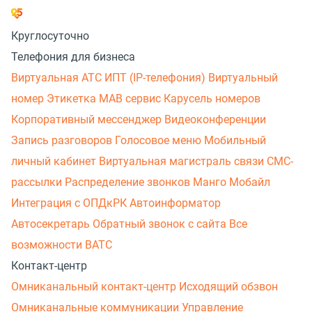
Круглосуточно
Телефония для бизнеса
Виртуальная АТС
ИПТ (IP-телефония)
Виртуальный
номер
Этикетка
МАВ сервис
Карусель номеров
Корпоративный мессенджер
Видеоконференции
Запись разговоров
Голосовое меню
Мобильный
личный кабинет
Виртуальная магистраль связи
СМС-
рассылки
Распределение звонков
Манго Мобайл
Интеграция с ОПДкРК
Автоинформатор
Автосекретарь
Обратный звонок с сайта
Все
возможности ВАТС
Контакт-центр
Омниканальный контакт-центр
Исходящий обзвон
Омниканальные коммуникации
Управление