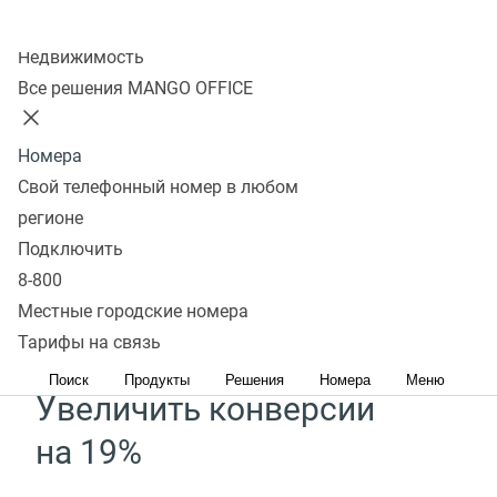
Колл-центр
Недвижимость
Сервис Речевой аналитики
Все решения MANGO OFFICE
поможет
Номера
Свой телефонный номер в любом
Увеличить средний чек
регионе
на 30%*
Подключить
8-800
Определяйте потребности клиентов с помощью
Местные городские номера
готовых отчетов и выявляйте точки роста
Тарифы на связь
Поиск
Продукты
Решения
Номера
Меню
Увеличить конверсии
на 19%